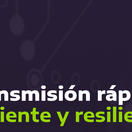
nsmisión ráp
ciente y resili