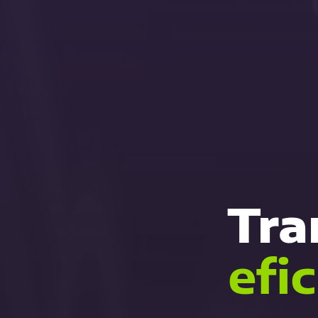
Tra
efi