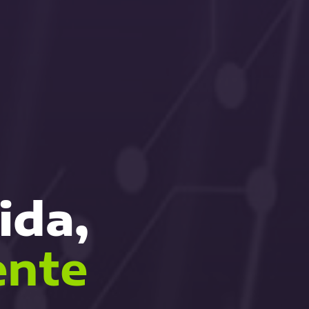
ida,
ente