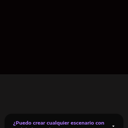
Nos encargaremos de toda la producción audiovisual
¡Transmite ahora!
¿Puedo crear cualquier escenario con