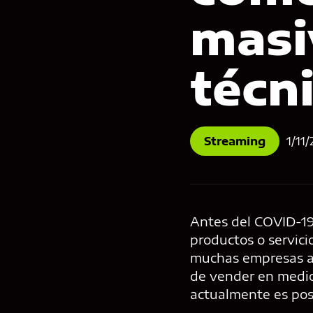
masi
técn
Streaming
1/11
Antes del COVID-19
productos o servici
muchas empresas ad
de vender en medio
actualmente es posi