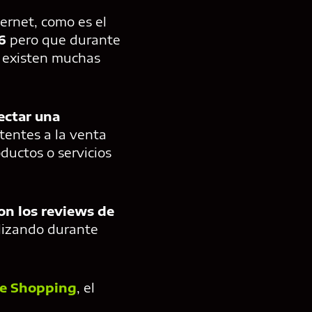
ernet, como es el
6
pero que durante
a existen muchas
ectar una
istentes a la venta
ductos o servicios
on los reviews de
alizando durante
ve Shopping
, el