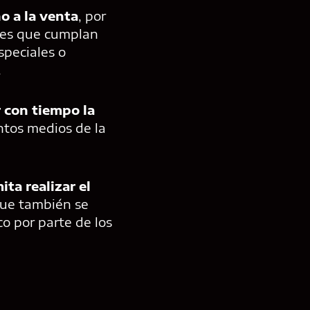
o a la venta
, por
ntes que cumplan
speciales o
.
r con tiempo la
intos medios de la
ta realizar el
 que también se
o por parte de los