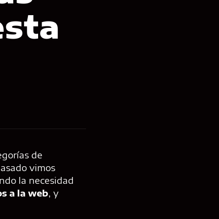
esta
egorías de
 pasado vimos
ndo la necesidad
s a la web
, y