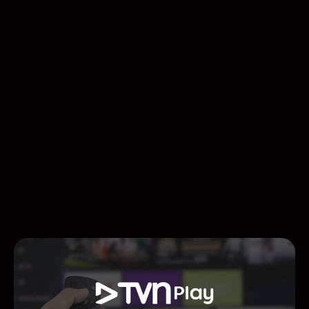
Studio VR
Audio
Platform
Live
OTT