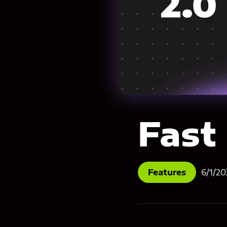
Fast
Features
6/1/20